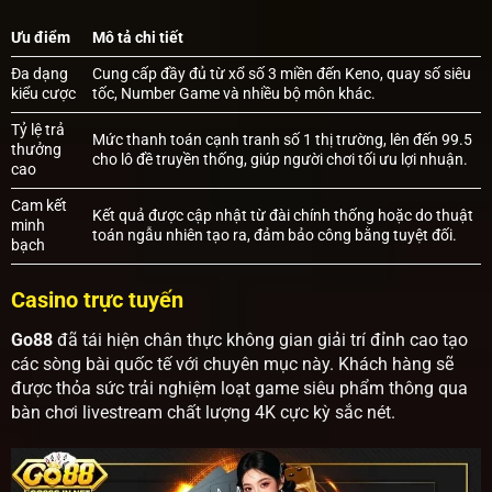
Ưu điểm
Mô tả chi tiết
Đa dạng
Cung cấp đầy đủ từ xổ số 3 miền đến Keno, quay số siêu
kiểu cược
tốc, Number Game và nhiều bộ môn khác.
Tỷ lệ trả
Mức thanh toán cạnh tranh số 1 thị trường, lên đến 99.5
thưởng
cho lô đề truyền thống, giúp người chơi tối ưu lợi nhuận.
cao
Cam kết
Kết quả được cập nhật từ đài chính thống hoặc do thuật
minh
toán ngẫu nhiên tạo ra, đảm bảo công bằng tuyệt đối.
bạch
Casino trực tuyến
Go88
đã tái hiện chân thực không gian giải trí đỉnh cao tạo
các sòng bài quốc tế với chuyên mục này. Khách hàng sẽ
được thỏa sức trải nghiệm loạt game siêu phẩm thông qua
bàn chơi livestream chất lượng 4K cực kỳ sắc nét.