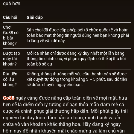
quả hơn.
Câu hỏi
Giải đáp
Chơi
Sân chơi đã được cấp phép bởi tổ chức quốc tế và hoàn
Go88 có
toàn bảo mật thông tin người dùng nên bạn không phải
bị bắt
lo lắng về vấn đề này.
không?
Được tạo
Mỗi cá nhân chỉ được đăng ký duy nhất một lần bằng
mấy tài
thông tin chính chủ, vi phạm quy định có thể bị thu hồi
khoản?
toàn bộ số dư.
Rút tiền
Không, thông thường mỗi yêu cầu thanh toán sẽ được
có lâu
xét duyệt tự động trong khoảng 3 – 5 phút, sau đó tiền
không?
sẽ được chuyển ngay cho bạn.
Go88
ngày càng được nâng cấp toàn diện về mọi mặt, hứa
hẹn sẽ là điểm đến lý tưởng để bạn thỏa mãn đam mê cá
cược và chinh phục giải thưởng hấp dẫn. Mỗi phút giây trải
nghiệm tại đây luôn đảm bảo an toàn, minh bạch và ẩn
chứa vô vàn khoảnh khắc thăng hoa. Hãy đăng ký ngay
hôm nay để nhận khuyến mãi chào mừng và làm chủ vận