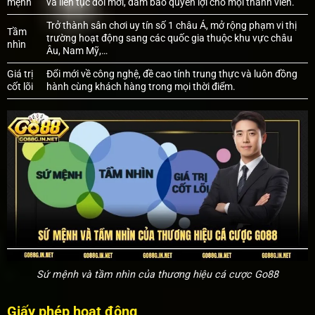
mệnh
và liên tục đổi mới, đảm bảo quyền lợi cho mọi thành viên.
Trở thành sân chơi uy tín số 1 châu Á, mở rộng phạm vi thị
Tầm
trường hoạt động sang các quốc gia thuộc khu vực châu
nhìn
Âu, Nam Mỹ,…
Giá trị
Đổi mới về công nghệ, đề cao tính trung thực và luôn đồng
cốt lõi
hành cùng khách hàng trong mọi thời điểm.
Sứ mệnh và tầm nhìn của thương hiệu cá cược Go88
Giấy phép hoạt động