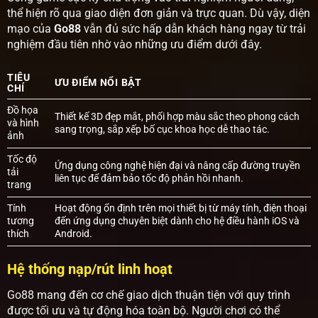
thể hiện rõ qua giao diện đơn giản và trực quan. Dù vậy, diện
mạo của
Go88
vẫn đủ sức hấp dẫn khách hàng ngay từ trải
nghiệm đầu tiên nhờ vào những ưu điểm dưới đây.
TIÊU
ƯU ĐIỂM NỔI BẬT
CHÍ
Đồ họa
Thiết kế 3D đẹp mắt, phối hợp màu sắc theo phong cách
và hình
sang trọng, sắp xếp bố cục khoa học dễ thao tác.
ảnh
Tốc độ
Ứng dụng công nghệ hiện đại và nâng cấp đường truyền
tải
liên tục để đảm bảo tốc độ phản hồi nhanh.
trang
Tính
Hoạt động ổn định trên mọi thiết bị từ máy tính, điện thoại
tương
đến ứng dụng chuyên biệt dành cho hệ điều hành iOS và
thích
Android.
Hệ thống nạp/rút linh hoạt
Go88 mang đến cơ chế giao dịch thuận tiện với quy trình
được tối ưu và tự động hóa toàn bộ. Người chơi có thể