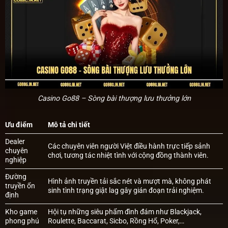
Casino Go88 – Sòng bài thượng lưu thưởng lớn
Ưu điểm
Mô tả chi tiết
Dealer
Các chuyên viên người Việt điều hành trực tiếp sảnh
chuyên
chơi, tương tác nhiệt tình với cộng đồng thành viên.
nghiệp
Đường
Hình ảnh truyền tải sắc nét và mượt mà, không phát
truyền ổn
sinh tình trạng giật lag gây gián đoạn trải nghiệm.
định
Kho game
Hội tụ những siêu phẩm đình đám như Blackjack,
phong phú
Roulette, Baccarat, Sicbo, Rồng Hổ, Poker,…