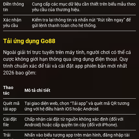
Điền thông
Cung cấp các mục dữ liệu cần thiết trên biểu mẫu theo
tin
yêu cầu của thương hiệu.
Xác nhận
Kiểm tra lại thông tin và nhấn nút “Rút tiền ngay” để
yêu cầu
gửi lệnh thanh toán cho hệ thống.
Tải ứng dụng Go88
Ngoài giải trí trực tuyến trên máy tính, người chơi có thể cá
cược không giới hạn thông qua ứng dụng điện thoại. Quy
trình chuẩn xác để tải và cài đặt app phiên bản mới nhất
2026 bao gồm:
Thao
Mô tả chi tiết
tác
Quét mã
Tại giao diện web, chọn “Tải app” và quét mã QR tương
tải app
ứng với hệ điều hành iOS hoặc Android.
Cài đặt
Chấp nhận cài đặt từ nguồn không xác định (đối với
file
Android) hoặc cấp quyền tin cậy (đối với iPhone).
Trải
Nhấn vào biểu tượng app trên màn hình, đăng nhập tài